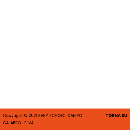
Scuola Materna
Attività
Educatrici
Copyright © 2021 BABY SCHOOL CAMPO
TORNA SU
CALABRO . P.IVA